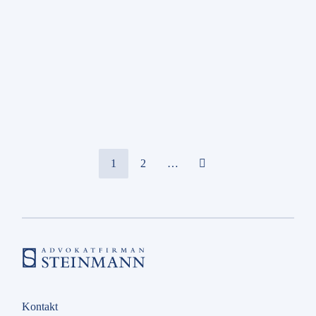
Seminarium
Andrahandsuthyrning
12 mar 2026 08:00
Advokatfirman Steinmann
1
2
…
Kontakt