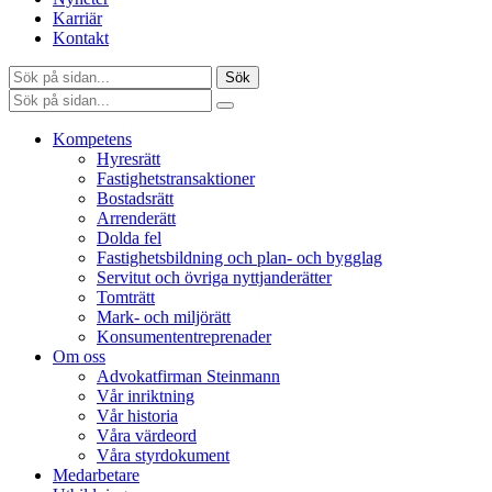
Karriär
Kontakt
Sök
Kompetens
Hyresrätt
Fastighetstransaktioner
Bostadsrätt
Arrenderätt
Dolda fel
Fastighetsbildning och plan- och bygglag
Servitut och övriga nyttjanderätter
Tomträtt
Mark- och miljörätt
Konsumententreprenader
Om oss
Advokatfirman Steinmann
Vår inriktning
Vår historia
Våra värdeord
Våra styrdokument
Medarbetare