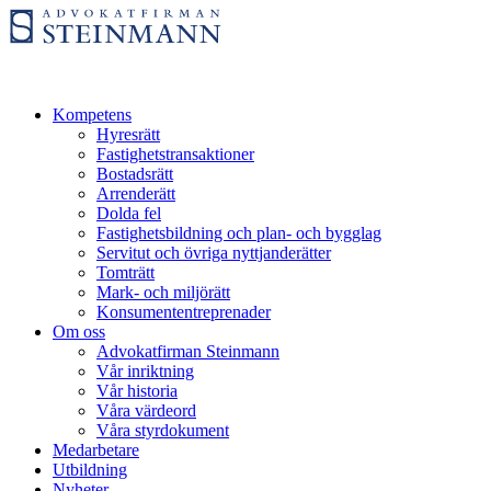
Kompetens
Hyresrätt
Fastighetstransaktioner
Bostadsrätt
Arrenderätt
Dolda fel
Fastighetsbildning och plan- och bygglag
Servitut och övriga nyttjanderätter
Tomträtt
Mark- och miljörätt
Konsumententreprenader
Om oss
Advokatfirman Steinmann
Vår inriktning
Vår historia
Våra värdeord
Våra styrdokument
Medarbetare
Utbildning
Nyheter