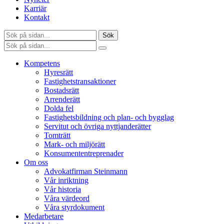
Karriär
Kontakt
Sök
Kompetens
Hyresrätt
Fastighetstransaktioner
Bostadsrätt
Arrenderätt
Dolda fel
Fastighetsbildning och plan- och bygglag
Servitut och övriga nyttjanderätter
Tomträtt
Mark- och miljörätt
Konsumententreprenader
Om oss
Advokatfirman Steinmann
Vår inriktning
Vår historia
Våra värdeord
Våra styrdokument
Medarbetare