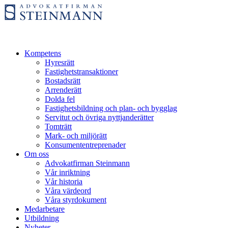
Kompetens
Hyresrätt
Fastighetstransaktioner
Bostadsrätt
Arrenderätt
Dolda fel
Fastighetsbildning och plan- och bygglag
Servitut och övriga nyttjanderätter
Tomträtt
Mark- och miljörätt
Konsumententreprenader
Om oss
Advokatfirman Steinmann
Vår inriktning
Vår historia
Våra värdeord
Våra styrdokument
Medarbetare
Utbildning
Nyheter