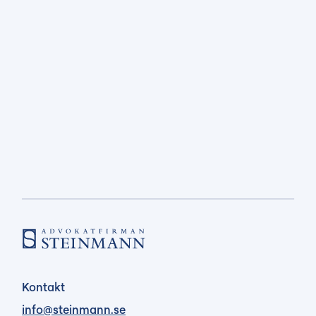
Nya regler om presumtionshyra från och med
den 1 januari 2026
Sedan presumtionshyra infördes som
hyressättningsmodell för tjugo år sedan har
det varit ett centralt verktyg för att möjliggöra
nyproduktion av hyresrätter genom att skapa
förutsebarhet kring hyresnivåerna.
Hyressättningsmodellen har dock under
senare...
Kontakt
info@steinmann.se